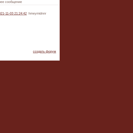
нее сообщение
021-11-03 21:24:42
hmeymidnnr
создать форум