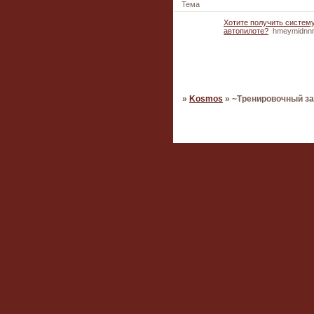
Тема
Хотите получить систему
автопилоте?
hmeymidnn
Страница:
1
»
Kosmos
»
~Тренировочный з