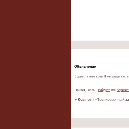
Объявление
Здравствуйте всем!!! мы рады вас в
Привет, Гость!
Войдите
или
зарегис
»
Kosmos
»
~Тренировочный з
Страница:
1