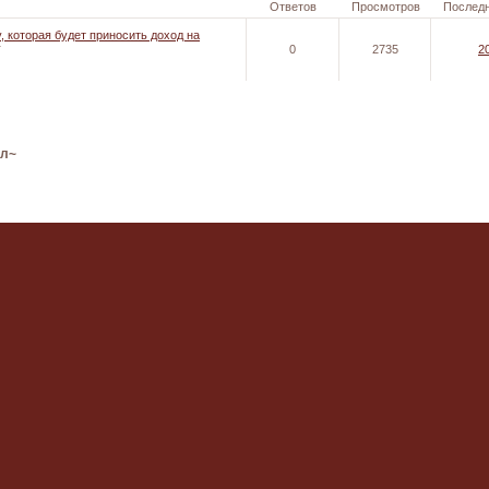
Ответов
Просмотров
Послед
, которая будет приносить доход на
r
0
2735
2
ал~