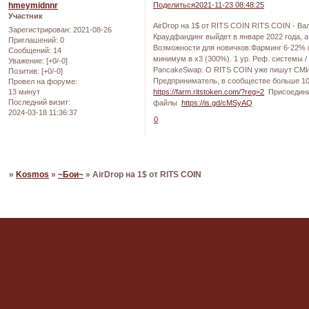
hmeymidnnr
Поделиться
2021-11-23 08:48:25
Участник
AirDrop на 1$ от RITS COIN RITS COIN - Ва
Зарегистрирован
: 2021-08-26
Краудфандинг выйдет в январе 2022 года, а
Приглашений:
0
Возможности для новичков:Фарминг 6-22% в
Сообщений:
14
минимум в х3 (300%). 1 ур. Реф. системы 
Уважение:
[+0/-0]
PancakeSwap. О RITS COIN уже пишут СМИ, 
Позитив:
[+0/-0]
Предприниматель, в сообществе больше 10
Провел на форуме:
13 минут
https://farm.ritstoken.com/?reg=2
Присоедини
Последний визит:
файлы
https://is.gd/cMSyAQ
2024-03-18 11:36:37
0
Страница:
1
»
Kosmos
»
~Бои~
»
AirDrop на 1$ от RITS COIN