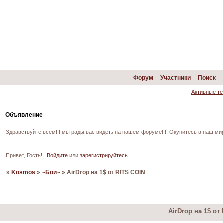
Форум
Участники
Поиск
Активные т
Объявление
Здравствуйте всем!!! мы рады вас видеть на нашем форуме!!!! Окунитесь в наш ми
Привет, Гость!
Войдите
или
зарегистрируйтесь
.
»
Kosmos
»
~Бои~
»
AirDrop на 1$ от RITS COIN
Страница:
1
AirDrop на 1$ от