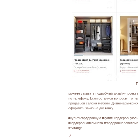
Г
можете заказать подробный дизайн-проект
по телефону. Если остались вопросы, то п
продавцов салона мебели. Дизайнеры-конс
оформить 
#гардеробныесистемы #
#купитьгардеробную #купитьгардеробнуюс
#гардеробнаякомната #гардеробнаясистемах
#титанgs
0