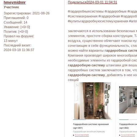
hmeymidnnr
Поделиться
2024-03-01 11:04:31
Участник
#гардеробныесистемы #гардеробные #гард
Зарегистрирован
: 2021-08-26
#системахранения #гардеробная #гардеро
Приглашений:
0
#купитьгардеробнуюсистем
Сообщений:
14
Уважение:
[+0/-0]
заключаются в использовании безопасных 
Позитив:
[+0/-0]
элементов, простоте сборки конструкции. 
Провел на форуме:
13 минут
воздуха, существенно облегчают поиски н
Последний визит:
сочетающие в себе функциональность, сти
2024-03-18 11:36:37
можно найти варианты
гардеробных сист
Компания производит широкое многообраз
необходимые элементы из гардеробной сис
гардеробную систему
штангами для веша
гардеробных систем заключается в том, ч
гардеробную систему
, добавлять в нее 
се